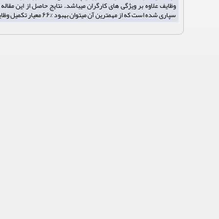
وظایف علاوه بر ویژگی های کارگران میباشد. نتایج حاصل از این مقا
سپاری شده است که از مهمترین آن میتوان بهبود %66 معیار تکمیل وظایف را نسبت به سایر روش های پیشین نام برد.