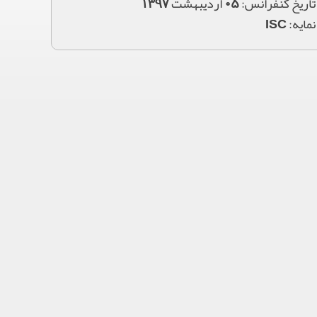
تاریخ کنفرانس: 05 اردیبهشت 1397
نمایه: ISC